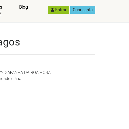
as
Blog
Entrar
Criar conta
Z
agos
0-272 GAFANHA DA BOA HORA
idade diária