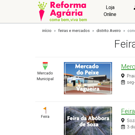
Loja
Online
início
feiras e mercados
distrito Aveiro
con
Feir
Merc
Mercado
Pra
Municipal
seg-
Feir
Feira
Soz
3 di