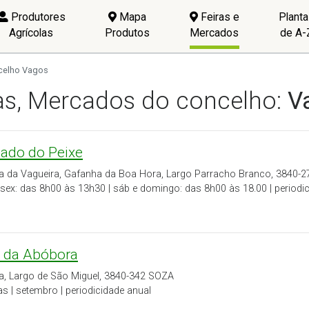
Produtores
Mapa
Feiras e
Plant
Agrícolas
Produtos
Mercados
de A-
celho Vagos
as, Mercados do concelho:
V
ado do Peixe
ia da Vagueira, Gafanha da Boa Hora, Largo Parracho Branco, 384
sex: das 8h00 às 13h30 | sáb e domingo: das 8h00 às 18.00 | periodic
a da Abóbora
a, Largo de São Miguel, 3840-342 SOZA
as | setembro | periodicidade anual