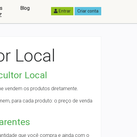
as
Blog
Entrar
Criar conta
Z
r Local
ultor Local
 lhe vendem os produtos diretamente
.
inem, para cada produto: o preço de venda
arentes
uantidade que você compra e ainda com o