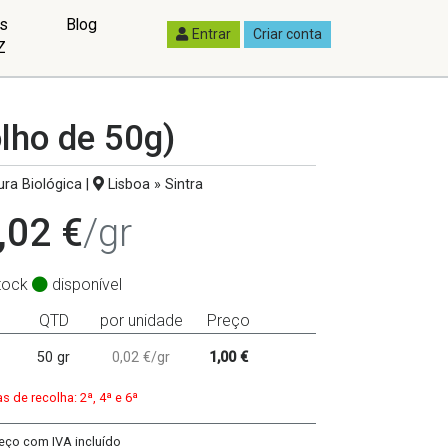
as
Blog
Entrar
Criar conta
Z
lho de 50g)
ura Biológica
|
Lisboa » Sintra
,02 €
/gr
tock
disponível
QTD
por unidade
Preço
50 gr
0,02 €/gr
1,00 €
as de recolha: 2ª, 4ª e 6ª
eço com IVA incluído