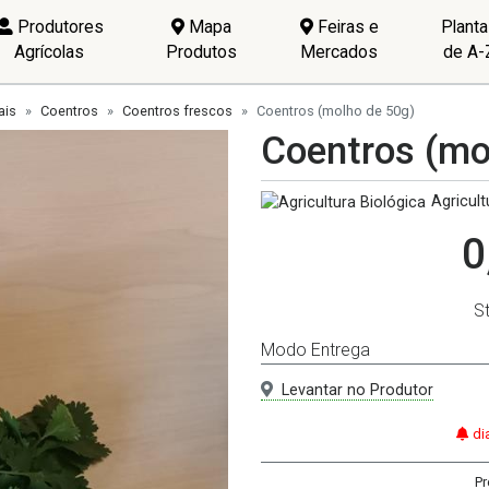
Produtores
Mapa
Feiras e
Plant
Agrícolas
Produtos
Mercados
de A-
ais
Coentros
Coentros frescos
Coentros (molho de 50g)
Coentros (mo
Agricult
0
S
Modo Entrega
Levantar no Produtor
di
Pr