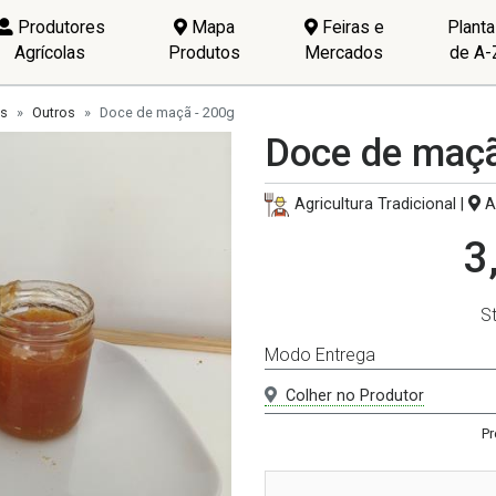
Produtores
Mapa
Feiras e
Plant
Agrícolas
Produtos
Mercados
de A-
is
Outros
Doce de maçã - 200g
Doce de maçã
Agricultura Tradicional |
Av
3
S
Modo Entrega
Colher no Produtor
Pr