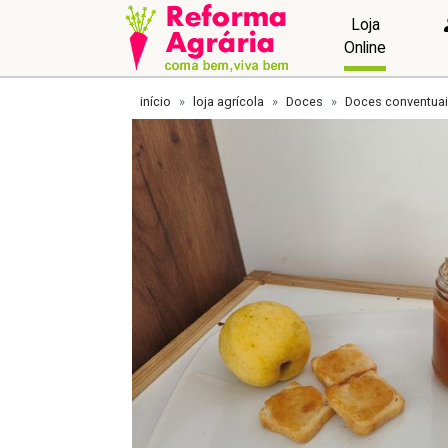
Loja
Online
início
loja agrícola
Doces
Doces conventua