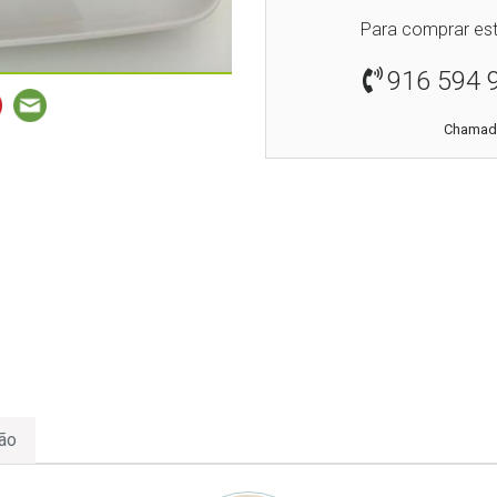
Para comprar est
916 594 
Chamada
ão