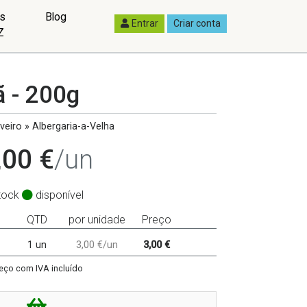
as
Blog
Entrar
Criar conta
Z
 - 200g
eiro » Albergaria-a-Velha
,00 €
/un
tock
disponível
QTD
por unidade
Preço
1 un
3,00 €/un
3,00 €
eço com IVA incluído