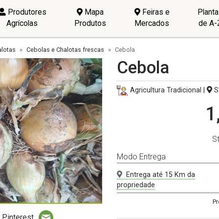
Produtores
Mapa
Feiras e
Plant
Agrícolas
Produtos
Mercados
de A-
alotas
Cebolas e Chalotas frescas
Cebola
Cebola
Agricultura Tradicional |
S
1
S
Modo Entrega
Entrega até 15 Km da
propriedade
Pr