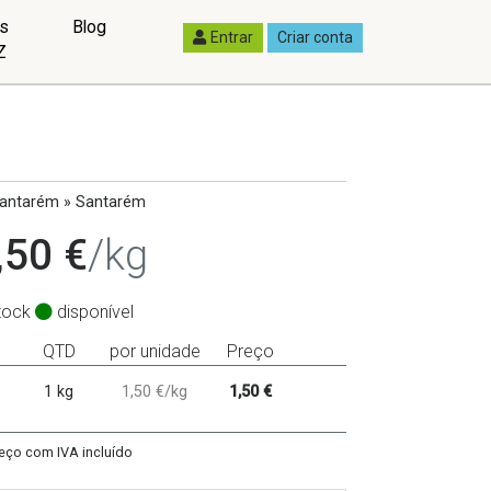
as
Blog
Entrar
Criar conta
Z
antarém » Santarém
,50 €
/kg
tock
disponível
QTD
por unidade
Preço
1 kg
1,50 €/kg
1,50 €
eço com IVA incluído