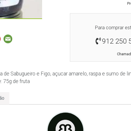
Pr
Para comprar est
912 250 
Chamada
ga de Sabugueiro e Figo, açucar amarelo, raspa e sumo de li
: 75g de fruta
ão