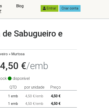
as
Blog
Entrar
Criar conta
Z
 de Sabugueiro e
veiro » Murtosa
4,50 €
/emb
tock
disponível
QTD
por unidade
Preço
1 emb
4,50 €/emb
4,50 €
1 emb
4,50 €/emb
4,50 €