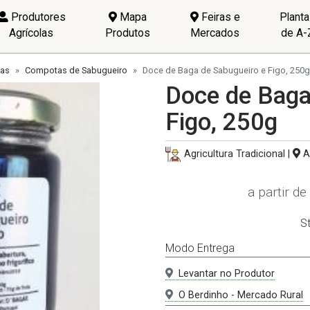
Produtores
Mapa
Feiras e
Plant
Agrícolas
Produtos
Mercados
de A-
ias
Compotas de Sabugueiro
Doce de Baga de Sabugueiro e Figo, 250g
Doce de Baga
Figo, 250g
Agricultura Tradicional |
A
a partir de
S
Modo Entrega
Levantar no Produtor
O Berdinho - Mercado Rural