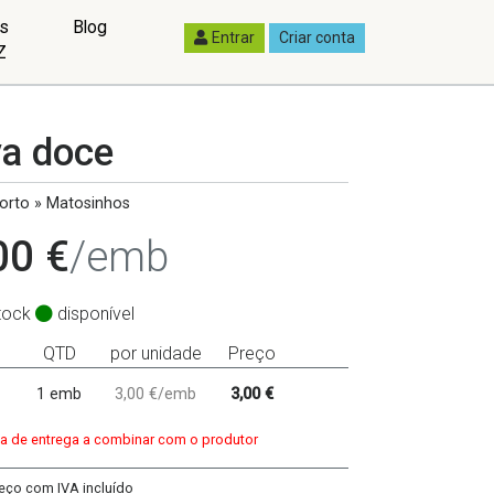
as
Blog
Entrar
Criar conta
Z
va doce
orto » Matosinhos
00 €
/emb
tock
disponível
QTD
por unidade
Preço
1 emb
3,00 €/emb
3,00 €
dia de entrega a combinar com o produtor
eço com IVA incluído