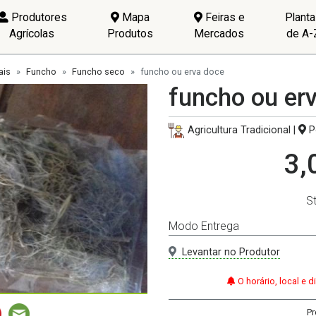
Produtores
Mapa
Feiras e
Plant
Agrícolas
Produtos
Mercados
de A-
ais
Funcho
Funcho seco
funcho ou erva doce
funcho ou er
Agricultura Tradicional |
P
3,
S
Modo Entrega
Levantar no Produtor
O horário, local e 
Pr