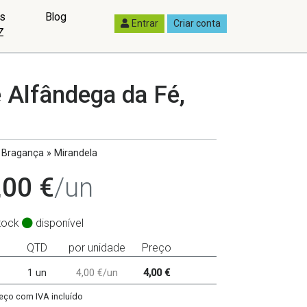
as
Blog
Entrar
Criar conta
Z
Alfândega da Fé,
Bragança » Mirandela
,00 €
/un
tock
disponível
QTD
por unidade
Preço
1 un
4,00 €/un
4,00 €
eço com IVA incluído