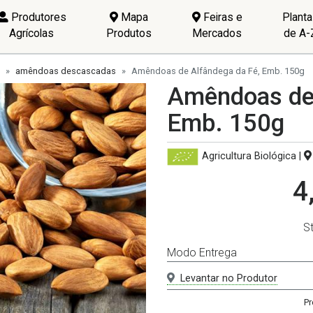
Produtores
Mapa
Feiras e
Plant
Agrícolas
Produtos
Mercados
de A-
amêndoas descascadas
Amêndoas de Alfândega da Fé, Emb. 150g
Amêndoas de 
Emb. 150g
Agricultura Biológica
|
4
S
Modo Entrega
Levantar no Produtor
Pr