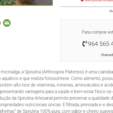
IVA e portes inclu
Pr
Para comprar est
964 565 
Chamada
croalga, a Spirulina (Arthrospira Platensis) é uma cianoba
 aquático e que realiza fotossíntese. Como alimento, poss
contém alto teor de vitaminas, minerais, aminoácidos e áci
apresentando vantagens para a saúde e bem-estar físico se
ução da Spirulina Artesanal permite preservar a qualidade d
propriedades nutricionais únicas. É filtrada, prensada e e de
lhinhas" de Spirulina 100% pura, com sabor e cheiro suaves 