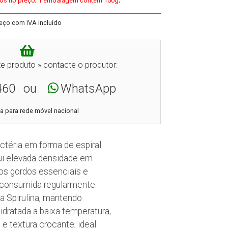
ídos no preço; 1 embalagem contém 100g;
eço com IVA incluído
e produto » contacte o produtor:
460
ou
WhatsApp
 para rede móvel nacional
ctéria em forma de espiral
ui elevada densidade em
dos gordos essenciais e
 consumida regularmente.
a Spirulina, mantendo
sidratada a baixa temperatura,
e textura crocante, ideal