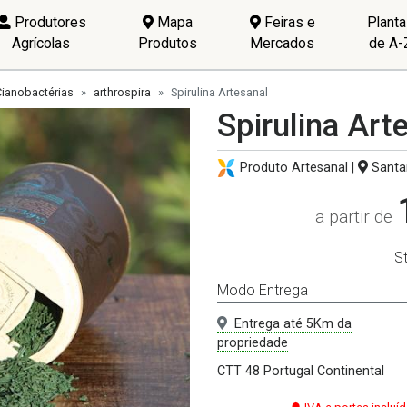
Produtores
Mapa
Feiras e
Plant
Agrícolas
Produtos
Mercados
de A-
Cianobactérias
arthrospira
Spirulina Artesanal
Spirulina Art
Produto Artesanal |
Santa
a partir de
S
Modo Entrega
Entrega até 5Km da
propriedade
CTT 48 Portugal Continental