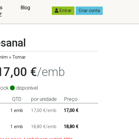
as
Blog
Entrar
Criar conta
Z
esanal
rém » Tomar
17,00 €
/emb
tock
disponível
QTD
por unidade
Preço
1 emb
17,00 €/emb
17,00 €
1 emb
18,80 €/emb
18,80 €