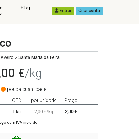
as
Blog
Entrar
Criar conta
Z
ico
Aveiro » Santa Maria da Feira
,00 €
/kg
pouca quantidade
QTD
por unidade
Preço
1 kg
2,00 €/kg
2,00 €
eço com IVA incluído