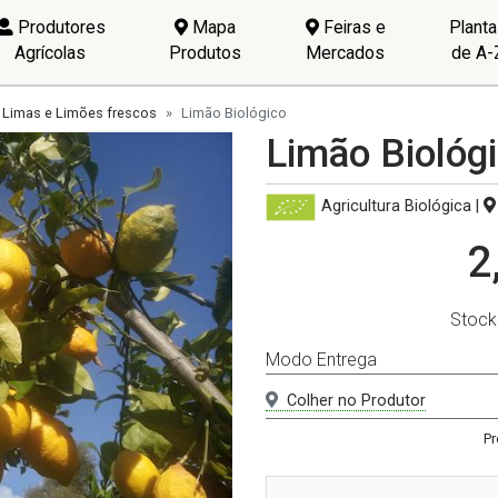
Produtores
Mapa
Feiras e
Plant
Agrícolas
Produtos
Mercados
de A-
Limas e Limões frescos
Limão Biológico
Limão Biológ
Agricultura Biológica
|
2
Stock
Modo Entrega
Colher no Produtor
Pr