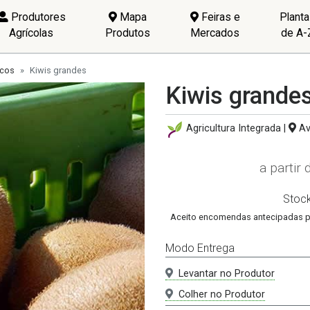
Produtores
Mapa
Feiras e
Plant
Agrícolas
Produtos
Mercados
de A-
scos
Kiwis grandes
Kiwis grande
Agricultura Integrada |
Av
a partir
Stoc
Aceito encomendas antecipadas pa
Modo Entrega
Levantar no Produtor
Colher no Produtor