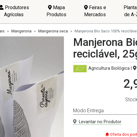
Produtores
Mapa
Feiras e
Plant
Agrícolas
Produtos
Mercados
de A-
ais
Mangerona
Mangerona seca
Manjerona Bio Saco 100% reciclável
Manjerona B
reciclável, 25
Agricultura Biológica
|
2,
Stoc
Modo Entrega
Levantar no Produtor
Oferta dos por