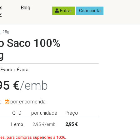
as
Blog
Entrar
Criar conta
Z
, 25g
io Saco 100%
g
Évora » Évora
95 €
/emb
k
por encomenda
QTD
por unidade
Preço
1 emb
2,95 €/emb
2,95 €
tes, para compras superiores a 100€.