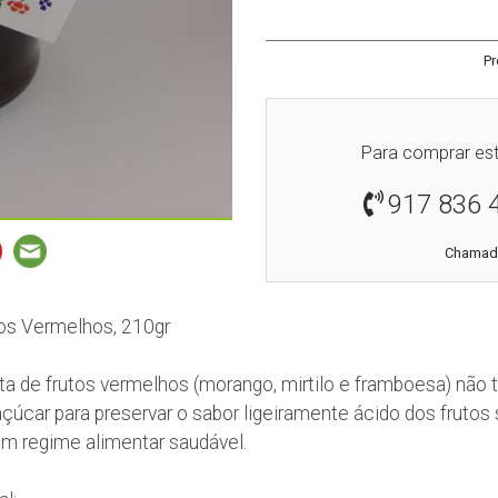
Pr
Para comprar est
917 836 
Chamada
os Vermelhos, 210gr
a de frutos vermelhos (morango, mirtilo e framboesa) não tr
çúcar para preservar o sabor ligeiramente ácido dos frutos s
m regime alimentar saudável.