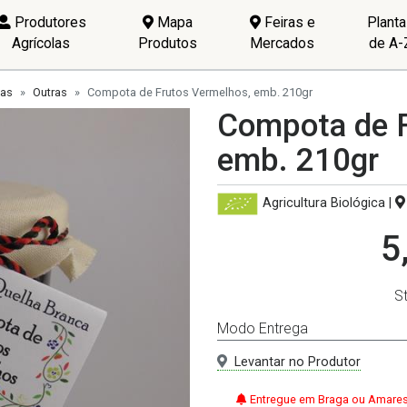
Produtores
Mapa
Feiras e
Plant
Agrícolas
Produtos
Mercados
de A-
ias
Outras
Compota de Frutos Vermelhos, emb. 210gr
Compota de F
emb. 210gr
Agricultura Biológica
|
5
S
Modo Entrega
Levantar no Produtor
Entregue em Braga ou Amares