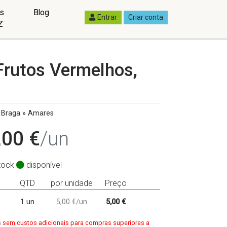
as
Blog
Entrar
Criar conta
Z
rutos Vermelhos,
Braga » Amares
,00 €
/un
tock
disponível
QTD
por unidade
Preço
1 un
5,00 €/un
5,00 €
 sem custos adicionais para compras superiores a