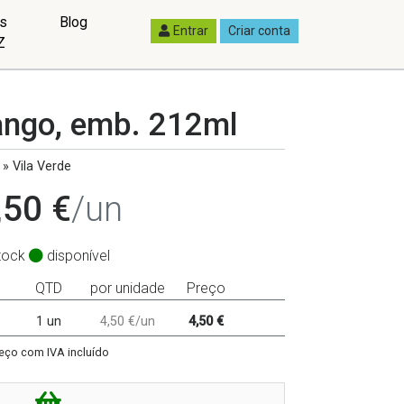
as
Blog
Entrar
Criar conta
Z
ango, emb. 212ml
» Vila Verde
,50 €
/un
tock
disponível
QTD
por unidade
Preço
1 un
4,50 €/un
4,50 €
eço com IVA incluído