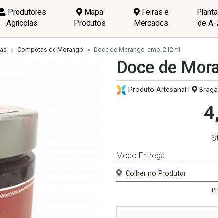
Produtores
Mapa
Feiras e
Plant
Agrícolas
Produtos
Mercados
de A-
ias
Compotas de Morango
Doce de Morango, emb. 212ml
Doce de Mor
Produto Artesanal |
Braga 
4
S
Modo Entrega
Colher no Produtor
Pr