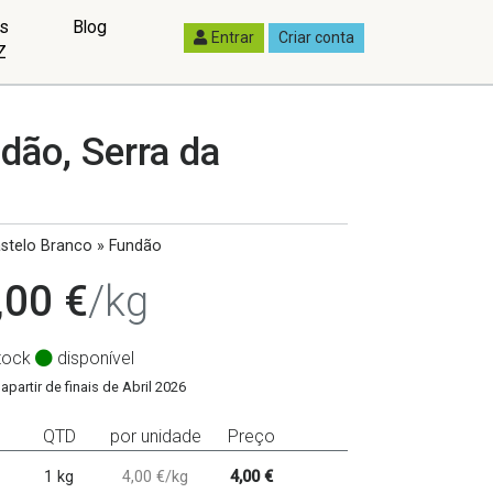
as
Blog
Entrar
Criar conta
Z
dão, Serra da
stelo Branco » Fundão
,00 €
/kg
tock
disponível
apartir de finais de Abril 2026
QTD
por unidade
Preço
1 kg
4,00 €/kg
4,00 €