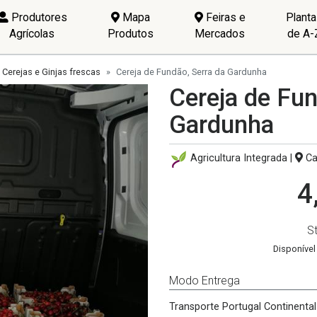
Produtores
Mapa
Feiras e
Plant
Agrícolas
Produtos
Mercados
de A-
Cerejas e Ginjas frescas
Cereja de Fundão, Serra da Gardunha
Cereja de Fun
Gardunha
Agricultura Integrada |
Ca
4
S
Disponível 
Modo Entrega
Transporte Portugal Continental