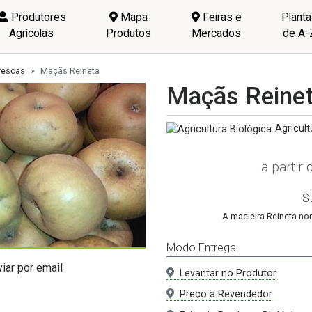
Produtores
Mapa
Feiras e
Plant
Agrícolas
Produtos
Mercados
de A-
rescas
Maçãs Reineta
Maçãs Reine
Agricult
a partir
S
A macieira Reineta no
Modo Entrega
Levantar no Produtor
Preço a Revendedor