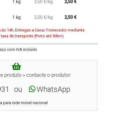
1 kg
2,50 €/kg
2,50 €
1 kg
2,50 €/kg
2,50 €
h às 14h; Entregas a Casa/ Fornecedor mediante
 taxa de transporte (Porto até 50km).
eço com IVA incluído
e produto » contacte o produtor:
931
ou
WhatsApp
 para rede móvel nacional