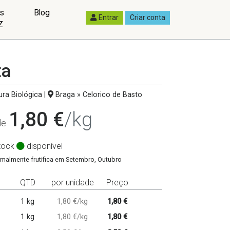
as
Blog
Entrar
Criar conta
Z
ta
ura Biológica
|
Braga » Celorico de Basto
1,80 €
/kg
 de
tock
disponível
rmalmente frutifica em Setembro, Outubro
QTD
por unidade
Preço
1 kg
1,80 €/kg
1,80 €
1 kg
1,80 €/kg
1,80 €