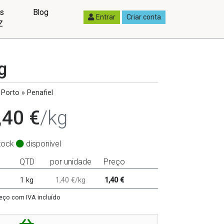
as
Blog
Entrar
Criar conta
Z
g
Porto » Penafiel
,40 €
/kg
tock
disponível
QTD
por unidade
Preço
1 kg
1,40 €/kg
1,40 €
eço com IVA incluído