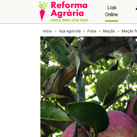
Loja
Online
início
loja agrícola
Fruta
Maçãs
Maçãs f