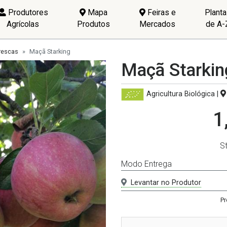
Produtores
Mapa
Feiras e
Plant
Agrícolas
Produtos
Mercados
de A-
rescas
Maçã Starking
Maçã Starkin
Agricultura Biológica
|
1
S
Modo Entrega
Levantar no Produtor
Pr