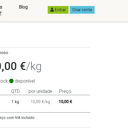
as
Blog
Entrar
Criar conta
Z
hoso
,00 €
/kg
tock
disponível
QTD
por unidade
Preço
1 kg
10,00 €/kg
10,00 €
eço com IVA incluído