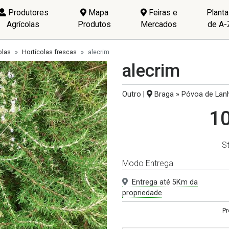
Produtores
Mapa
Feiras e
Plant
Agrícolas
Produtos
Mercados
de A-
olas
Hortícolas frescas
alecrim
alecrim
Outro |
Braga » Póvoa de Lan
10
S
Modo Entrega
Entrega até 5Km da
propriedade
Pr