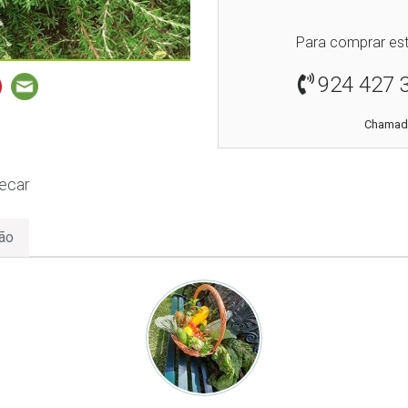
Para comprar est
924 427 
Chamada
secar
ão