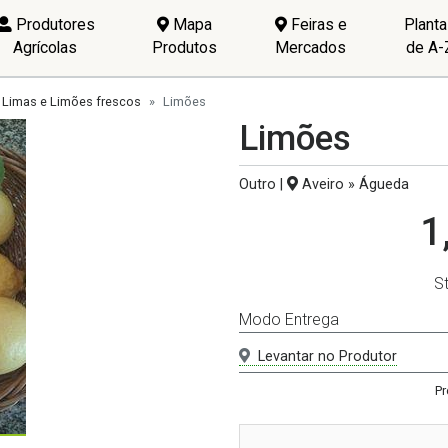
Produtores
Mapa
Feiras e
Plant
Agrícolas
Produtos
Mercados
de A-
Limas e Limões frescos
Limões
Limões
Outro |
Aveiro » Águeda
1
S
Modo Entrega
Levantar no Produtor
Pr