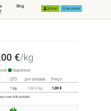
as
Blog
Entrar
Criar conta
Z
,00 €
/kg
tock
disponível
QTD
por unidade
Preço
1 kg
1,00 €/kg
1,00 €
eço com IVA incluído