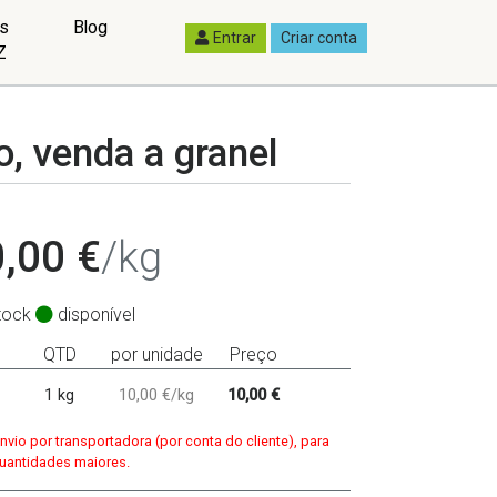
as
Blog
Entrar
Criar conta
Z
, venda a granel
,00 €
/kg
tock
disponível
QTD
por unidade
Preço
1 kg
10,00 €/kg
10,00 €
nvio por transportadora (por conta do cliente), para
uantidades maiores.