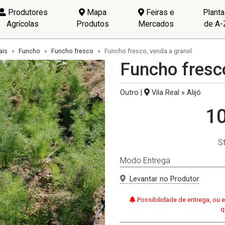
Produtores
Mapa
Feiras e
Plant
Agrícolas
Produtos
Mercados
de A-
ais
Funcho
Funcho fresco
Funcho fresco, venda a granel
Funcho fresco
Outro |
Vila Real » Alijó
10
S
Modo Entrega
Levantar no Produtor
Possibilidade de entrega, ou e
q