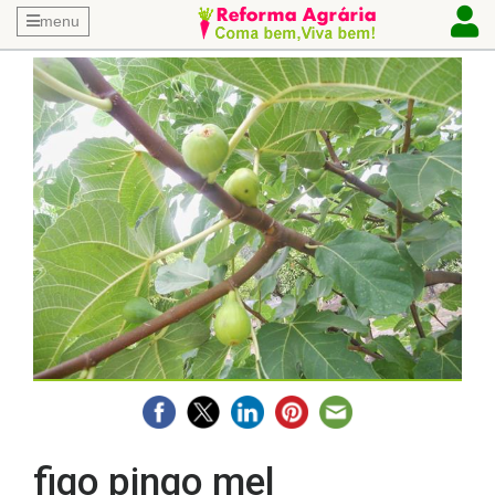
menu
figo pingo mel