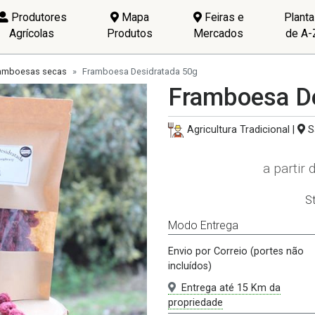
Produtores
Mapa
Feiras e
Plant
Agrícolas
Produtos
Mercados
de A-
amboesas secas
Framboesa Desidratada 50g
Framboesa De
Agricultura Tradicional |
S
a partir 
S
Modo Entrega
Envio por Correio (portes não
incluídos)
Entrega até 15 Km da
propriedade