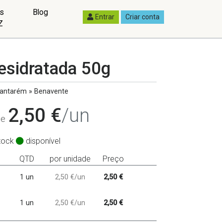
as
Blog
Entrar
Criar conta
Z
sidratada 50g
antarém » Benavente
2,50 €
/un
de
tock
disponível
QTD
por unidade
Preço
1 un
2,50 €/un
2,50 €
1 un
2,50 €/un
2,50 €