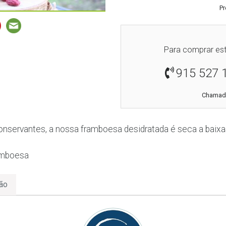
Pr
Para comprar est
915 527 
Chamada
onservantes, a nossa framboesa desidratada é seca a baixa
amboesa
ão