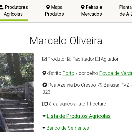
Produtores
Mapa
Feiras e
Plant
Agrícolas
Produtos
Mercados
de A-
Marcelo Oliveira
Produtor
Facilitador
Agitador
distrito
Porto
» concelho
Póvoa de Varz
Rua Azenha Do Crespo 79 Balasar PVZ,
023
área agrícola: até 1 hectare
Lista de Produtos Agrícolas
Banco de Sementes