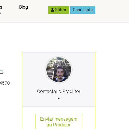
as
Blog
Entrar
Criar conta
Z
im
 4570-
Contactar o Produtor
Enviar mensagem
ao Produtor