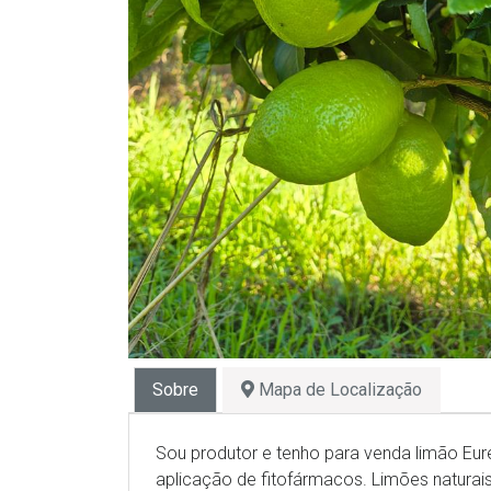
Sobre
Mapa de Localização
Sou produtor e tenho para venda limão Eur
aplicação de fitofármacos. Limões natura