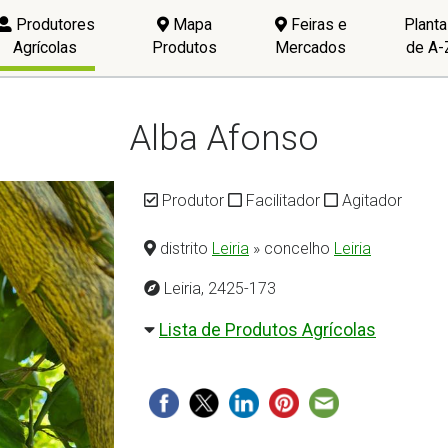
Produtores
Mapa
Feiras e
Plant
Agrícolas
Produtos
Mercados
de A-
Alba Afonso
Produtor
Facilitador
Agitador
distrito
Leiria
» concelho
Leiria
Leiria, 2425-173
Lista de Produtos Agrícolas