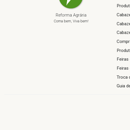
Produt
Cabaze
Reforma Agrária
Coma bem, Viva bem!
Cabaze
Cabaze
Compra
Produt
Feiras
Feiras
Troca 
Guia d