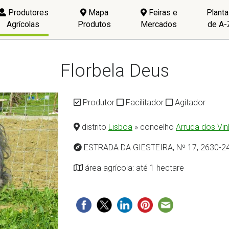
Produtores
Mapa
Feiras e
Plant
Agrícolas
Produtos
Mercados
de A-
Florbela Deus
Produtor
Facilitador
Agitador
distrito
Lisboa
» concelho
Arruda dos Vi
ESTRADA DA GIESTEIRA, Nº 17, 2630-2
área agrícola: até 1 hectare