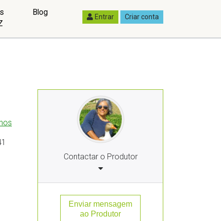
as
Blog
Entrar
Criar conta
Z
nhos
41
Contactar o Produtor
Enviar mensagem
ao Produtor