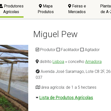
Produtores
Mapa
Feiras e
Plant
Agrícolas
Produtos
Mercados
de A-
Miguel Pew
Produtor
Facilitador
Agitador
distrito
Lisboa
» concelho
Amadora
Avenida José Saramago, Lote C8 2F, 26
037
área agrícola: de 1 a 5 hectares
Lista de Produtos Agrícolas