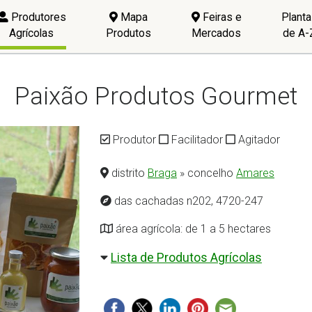
Produtores
Mapa
Feiras e
Plant
Agrícolas
Produtos
Mercados
de A-
Paixão Produtos Gourmet
Produtor
Facilitador
Agitador
distrito
Braga
» concelho
Amares
das cachadas n202, 4720-247
área agrícola: de 1 a 5 hectares
Lista de Produtos Agrícolas