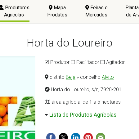
Produtores
Mapa
Feiras e
Plant
Agrícolas
Produtos
Mercados
de A-
Horta do Loureiro
Produtor
Facilitador
Agitador
distrito
Beja
» concelho
Alvito
Horta do Loureiro, s/n, 7920-201
área agrícola: de 1 a 5 hectares
Lista de Produtos Agrícolas