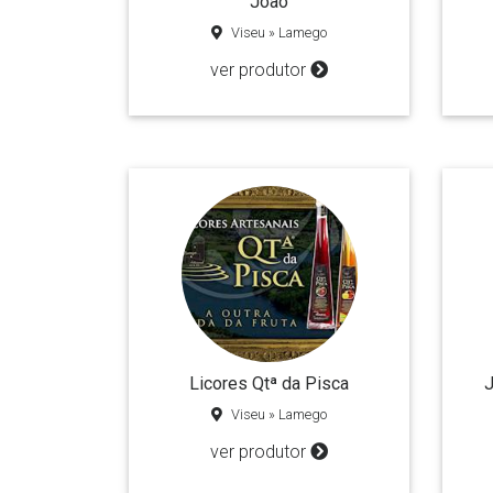
João
Viseu » Lamego
ver produtor
Licores Qtª da Pisca
J
Viseu » Lamego
ver produtor