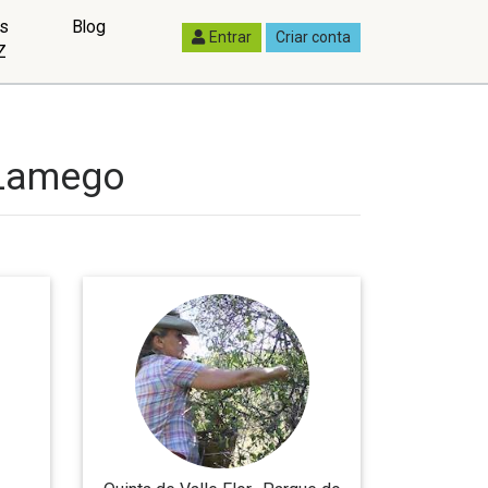
as
Blog
Entrar
Criar conta
Z
Lamego