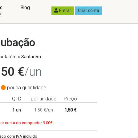
as
Blog
Entrar
Criar conta
Z
cubação
antarém » Santarém
,50 €
/un
pouca quantidade
QTD
por unidade
Preço
1 un
1,50 €/un
1,50 €
por conta do comprador 9.00€
eço com IVA incluído