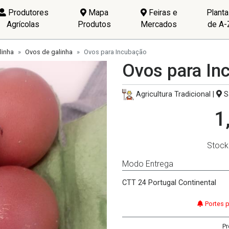
Produtores
Mapa
Feiras e
Plant
Agrícolas
Produtos
Mercados
de A-
linha
Ovos de galinha
Ovos para Incubação
Ovos para In
Agricultura Tradicional |
S
1
Stock
Modo Entrega
CTT 24 Portugal Continental
Portes 
Pr