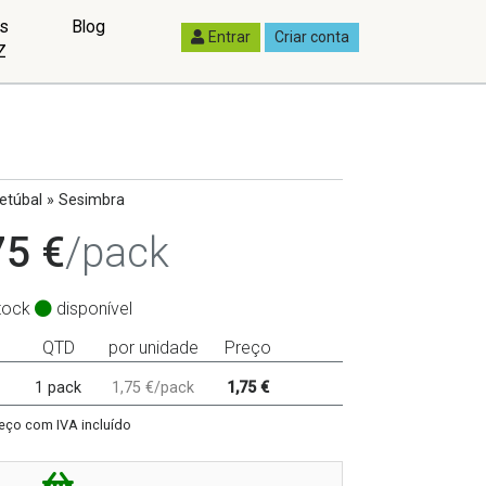
as
Blog
Entrar
Criar conta
Z
etúbal » Sesimbra
75 €
/pack
tock
disponível
QTD
por unidade
Preço
1 pack
1,75 €/pack
1,75 €
eço com IVA incluído