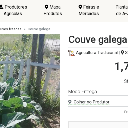
Produtores
Mapa
Feiras e
Plant
Agrícolas
Produtos
Mercados
de A-
uves frescas
Couve galega
Couve galega
Agricultura Tradicional |
S
1,
S
Modo Entrega
Colher no Produtor
Pr