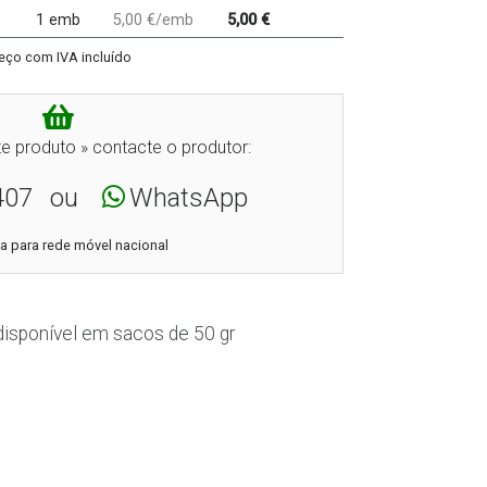
1 emb
5,00 €/emb
5,00 €
eço com IVA incluído
e produto » contacte o produtor:
407
ou
WhatsApp
 para rede móvel nacional
 disponível em sacos de 50 gr