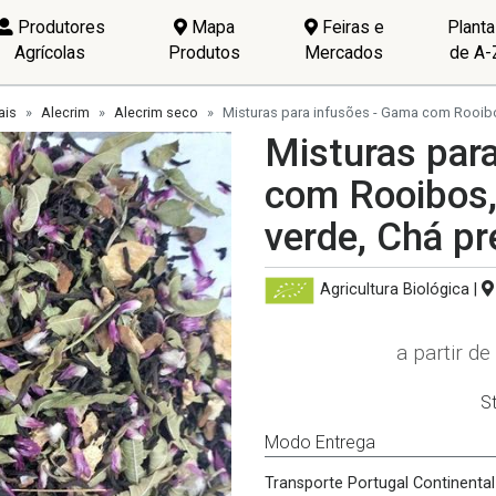
Produtores
Mapa
Feiras e
Plant
Agrícolas
Produtos
Mercados
de A-
ais
Alecrim
Alecrim seco
Misturas para infusões - Gama com Rooibos
Misturas par
com Rooibos,
verde, Chá pr
Agricultura Biológica
|
a partir de
S
Modo Entrega
Transporte Portugal Continental