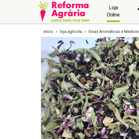
Loja
Online
início
loja agrícola
Ervas Aromáticas e Medicin