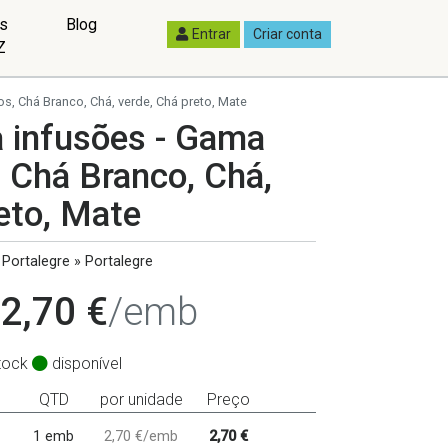
as
Blog
Entrar
Criar conta
Z
, Chá Branco, Chá, verde, Chá preto, Mate
a infusões - Gama
 Chá Branco, Chá,
eto, Mate
Portalegre » Portalegre
2,70 €
/emb
tock
disponível
QTD
por unidade
Preço
1 emb
2,70 €/emb
2,70 €