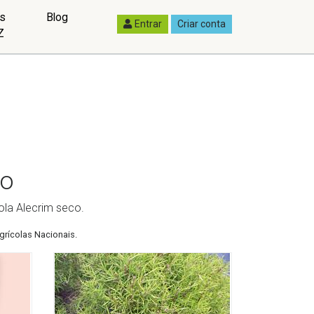
as
Blog
Entrar
Criar conta
Z
co
ola Alecrim seco.
grícolas Nacionais.