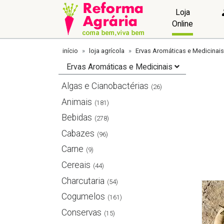
Loja
Online
início
loja agrícola
Ervas Aromáticas e Medicinais
Ervas Aromáticas e Medicinais
Algas e Cianobactérias
(26)
Animais
(181)
Bebidas
(278)
Cabazes
(96)
Carne
(9)
Cereais
(44)
Charcutaria
(54)
Cogumelos
(161)
Conservas
(15)