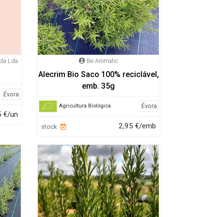
ola Lda
Be Aromatic
Alecrim Bio Saco 100% reciclável,
emb. 35g
Évora
Évora
Agricultura Biológica
5 €/un
2,95 €/emb
stock