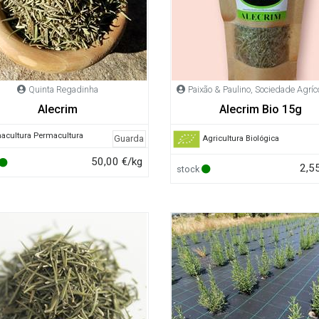
Quinta Regadinha
Paixão & Paulino, Sociedade Agríc
Alecrim
Alecrim Bio 15g
Permacultura
Guarda
Agricultura Biológica
50,00 €/kg
2,5
stock