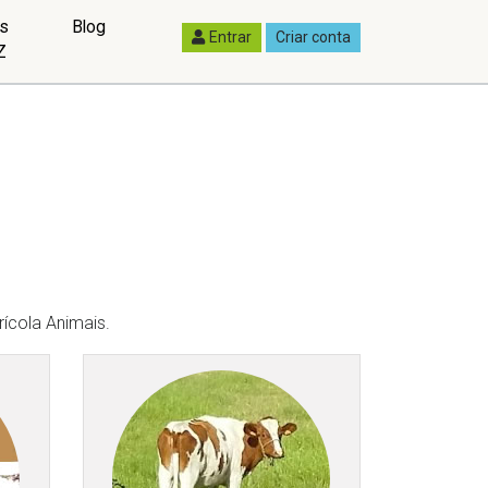
as
Blog
Entrar
Criar conta
Z
ícola Animais.