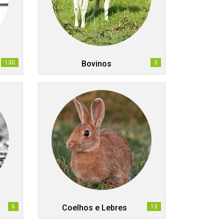
130
Bovinos
3
6
Coelhos e Lebres
13