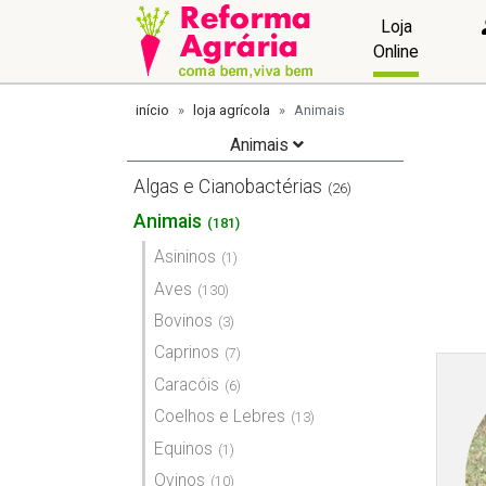
Loja
Online
início
loja agrícola
Animais
Animais
Algas e Cianobactérias
(26)
Animais
(181)
Asininos
(1)
Aves
(130)
Bovinos
(3)
Caprinos
(7)
Caracóis
(6)
Coelhos e Lebres
(13)
Equinos
(1)
Ovinos
(10)