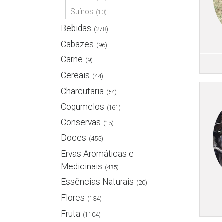
Suínos
(10)
Bebidas
(278)
Cabazes
(96)
Carne
(9)
Cereais
(44)
Charcutaria
(54)
Cogumelos
(161)
Conservas
(15)
Doces
(455)
Ervas Aromáticas e
Medicinais
(485)
Essências Naturais
(20)
Flores
(134)
Fruta
(1104)