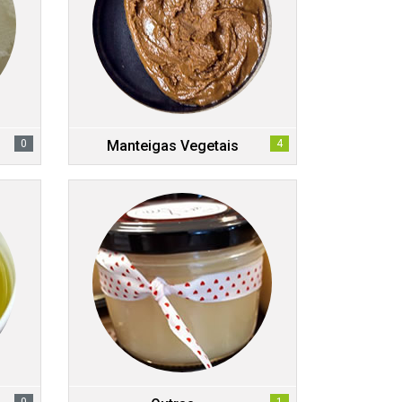
0
Manteigas Vegetais
4
0
1