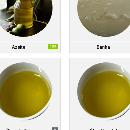
Azeite
103
Banha
0