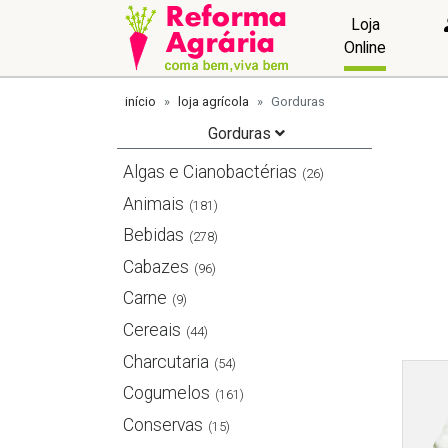
Loja
Online
início
loja agrícola
Gorduras
Gorduras
Algas e Cianobactérias
(26)
Animais
(181)
Bebidas
(278)
Cabazes
(96)
Carne
(9)
Cereais
(44)
Charcutaria
(54)
Cogumelos
(161)
Conservas
(15)