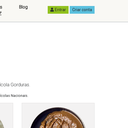
as
Blog
Entrar
Criar conta
Z
ícola Gorduras.
ícolas Nacionais.