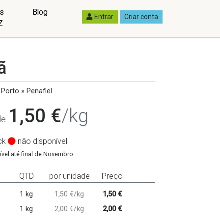
as
Blog
Entrar
Criar conta
Z
ã
Porto » Penafiel
1,50 €
/kg
 de
ck
não disponível
ível até final de Novembro
QTD
por unidade
Preço
1 kg
1,50 €/kg
1,50 €
1 kg
2,00 €/kg
2,00 €