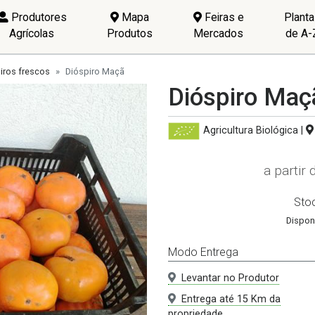
Produtores
Mapa
Feiras e
Plant
Agrícolas
Produtos
Mercados
de A-
iros frescos
Dióspiro Maçã
Dióspiro Maç
Agricultura Biológica
|
a partir
Sto
Dispon
Modo Entrega
Levantar no Produtor
Entrega até 15 Km da
propriedade