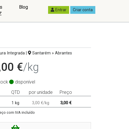
as
Blog
Entrar
Criar conta
Z
tura Integrada |
Santarém » Abrantes
,00 €
/kg
tock
disponível
QTD
por unidade
Preço
1 kg
3,00 €/kg
3,00 €
eço com IVA incluído