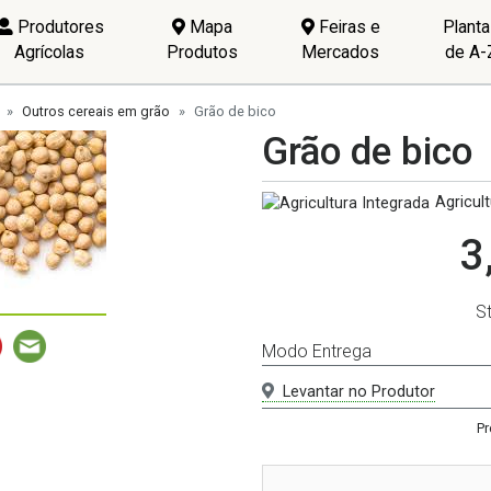
Produtores
Mapa
Feiras e
Plant
Agrícolas
Produtos
Mercados
de A-
Outros cereais em grão
Grão de bico
Grão de bico
Agricul
3
S
Modo Entrega
Levantar no Produtor
Pr