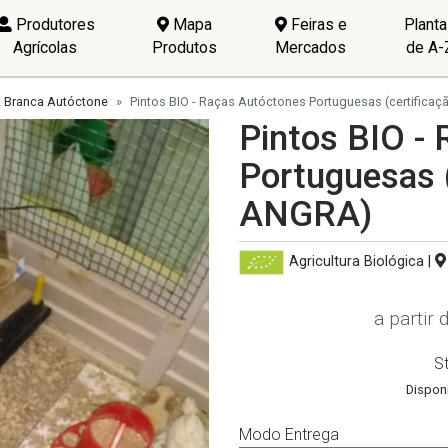
Produtores
Mapa
Feiras e
Plant
Agrícolas
Produtos
Mercados
de A-
a Branca Autóctone
Pintos BIO - Raças Autóctones Portuguesas (certifica
Pintos BIO -
Portuguesas (
ANGRA)
Agricultura Biológica
|
a partir 
S
Dispon
Modo Entrega