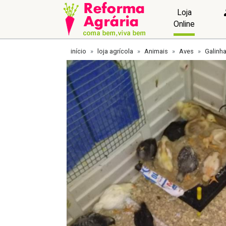
Loja
Online
início
loja agrícola
Animais
Aves
Galinh