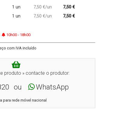
1 un
7,50 €/un
7,50 €
1 un
7,50 €/un
7,50 €
10h00 - 18h00
eço com IVA incluído
e produto » contacte o produtor:
820
ou
WhatsApp
 para rede móvel nacional