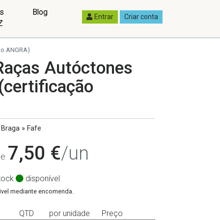
as
Blog
Entrar
Criar conta
Z
ção ANGRA)
 Raças Autóctones
certificação
Braga » Fafe
7,50 €
/un
de
tock
disponível
ivel mediante encomenda.
QTD
por unidade
Preço