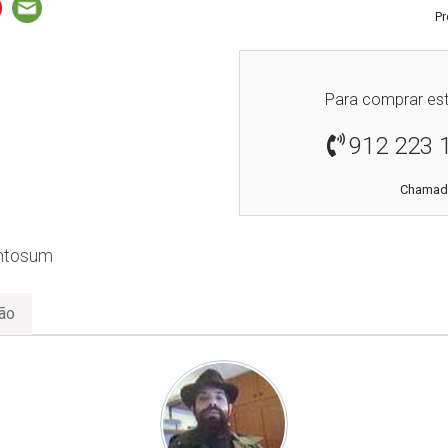
Pr
Para comprar est
912 223 
Chamada
entosum
ão