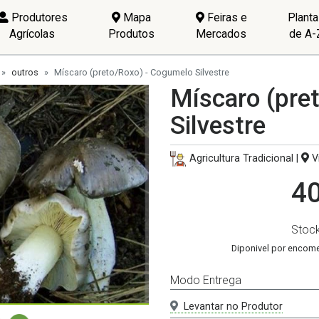
Produtores
Mapa
Feiras e
Plant
Agrícolas
Produtos
Mercados
de A-
outros
Míscaro (preto/Roxo) - Cogumelo Silvestre
Míscaro (pre
Silvestre
Agricultura Tradicional |
Vi
40
Stoc
Diponivel por encom
Modo Entrega
Levantar no Produtor