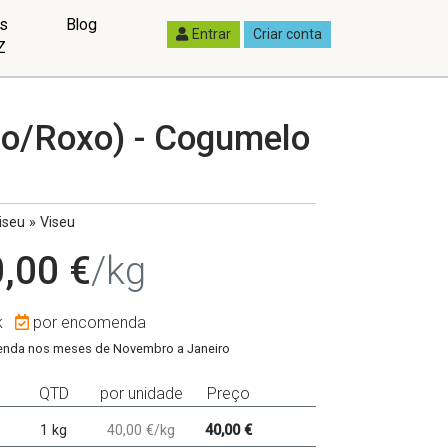
as
Blog
Entrar
Criar conta
Z
to/Roxo) - Cogumelo
seu » Viseu
,00 €
/kg
k
por encomenda
enda nos meses de Novembro a Janeiro
QTD
por unidade
Preço
1 kg
40,00 €/kg
40,00 €