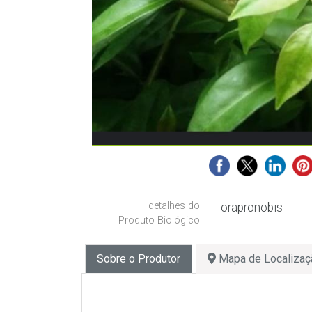
detalhes do
orapronobis
Produto Biológico
Sobre o Produtor
Mapa de Localizaç