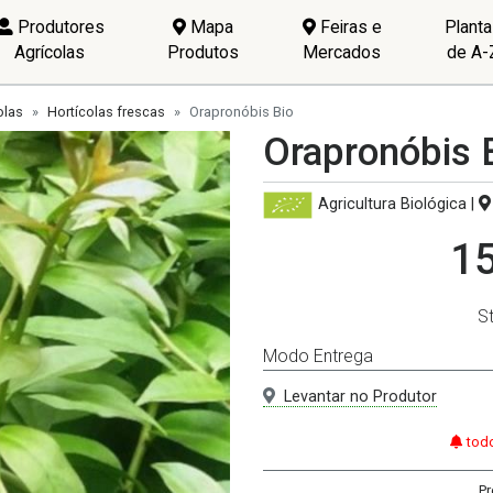
Produtores
Mapa
Feiras e
Plant
Agrícolas
Produtos
Mercados
de A-
olas
Hortícolas frescas
Orapronóbis Bio
Orapronóbis 
Agricultura Biológica
|
15
S
Modo Entrega
Levantar no Produtor
todo
Pr