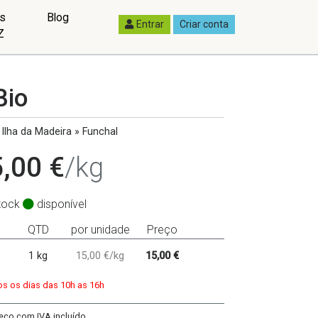
as
Blog
Entrar
Criar conta
Z
Bio
Ilha da Madeira » Funchal
,00 €
/kg
tock
disponível
QTD
por unidade
Preço
1 kg
15,00 €/kg
15,00 €
s os dias das 10h as 16h
eço com IVA incluído