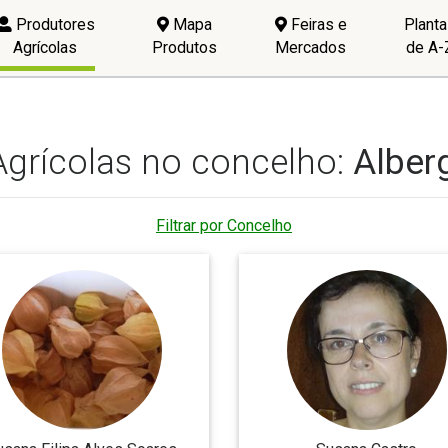
Produtores
Mapa
Feiras e
Plant
Agrícolas
Produtos
Mercados
de A-
Agrícolas no concelho:
Alber
Filtrar por Concelho