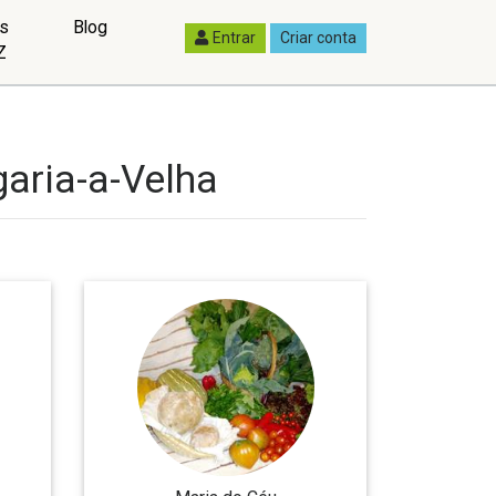
as
Blog
Entrar
Criar conta
Z
garia-a-Velha