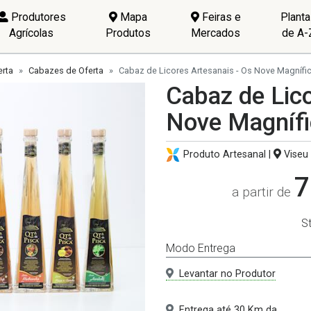
Produtores
Mapa
Feiras e
Plant
Agrícolas
Produtos
Mercados
de A-
rta
Cabazes de Oferta
Cabaz de Licores Artesanais - Os Nove Magnífi
Cabaz de Lico
Nove Magnífi
Produto Artesanal |
Viseu
7
a partir de
S
Modo Entrega
Levantar no Produtor
Entrega até 30 Km da