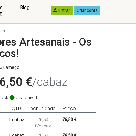
as
Blog
Entrar
Criar conta
Z
cos!
res Artesanais - Os
cos!
 » Lamego
6,50 €
/cabaz
tock
disponível
QTD
por unidade
Preço
1 cabaz
76,50
76,50 €
€/cabaz
1 cabaz
76,50
76,50 €