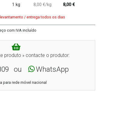
1 kg
8,00 €/kg
8,00 €
 levantamento / entrega todos os dias
eço com IVA incluído
e produto » contacte o produtor:
809
ou
WhatsApp
 para rede móvel nacional