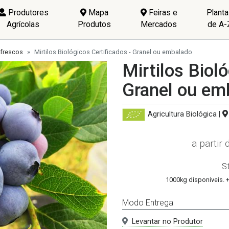
Produtores
Mapa
Feiras e
Plant
Agrícolas
Produtos
Mercados
de A-
 frescos
Mirtilos Biológicos Certificados - Granel ou embalado
Mirtilos Bioló
Granel ou em
Agricultura Biológica
|
a partir
S
1000kg disponiveis. 
Modo Entrega
Levantar no Produtor