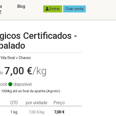
as
Blog
Entrar
Criar conta
Z
gicos Certificados -
balado
Vila Real » Chaves
7,00 €
/kg
 de
tock
disponível
+ 1000kg até ao final da apanha (Agosto)
QTD
por unidade
Preço
1 kg
7,00 €/kg
7,00 €