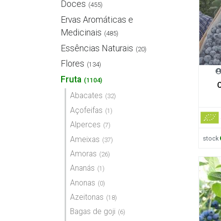
Doces
(455)
Ervas Aromáticas e
Medicinais
(485)
Essências Naturais
(20)
Flores
(134)
Fruta
(1104)
C
Abacates
(32)
Açofeifas
(1)
Alperces
(7)
stock
Ameixas
(37)
Amoras
(26)
Ananás
(1)
Anonas
(0)
Azeitonas
(18)
Bagas de goji
(6)