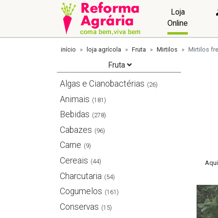
Loja
Online
início
loja agrícola
Fruta
Mirtilos
Mirtilos f
Fruta
Algas e Cianobactérias
(26)
Animais
(181)
Bebidas
(278)
Cabazes
(96)
Carne
(9)
Cereais
(44)
Aqui
Charcutaria
(54)
Cogumelos
(161)
Conservas
(15)