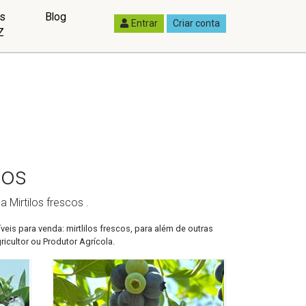
as
Blog
Entrar
Criar conta
Z
cos
 Mirtilos frescos .
eis para venda: mirtlilos frescos, para além de outras
icultor ou Produtor Agrícola.