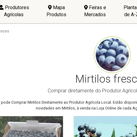
Produtores
Mapa
Feiras e
Plant
Agrícolas
Produtos
Mercados
de A-
rescos
Mirtilos fres
Comprar diretamente do Produtor Agrícola
 pode Comprar Mirtilos Diretamente ao Produtor Agrícola Local. Estão disponív
novidades em Mirtilos, à venda na Loja Online de cada Agr