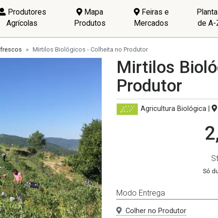
Produtores
Mapa
Feiras e
Plant
Agrícolas
Produtos
Mercados
de A-
 frescos
Mirtilos Biológicos - Colheita no Produtor
Mirtilos Bioló
Produtor
Agricultura Biológica
|
2
S
Só d
Modo Entrega
Colher no Produtor