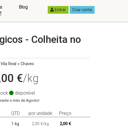
as
Blog
Entrar
Criar conta
Z
gicos - Colheita no
Vila Real » Chaves
,00 €
/kg
tock
disponível
urante o mês de Agosto!
QTD
por unidade
Preço
1 kg
2,00 €/kg
2,00 €