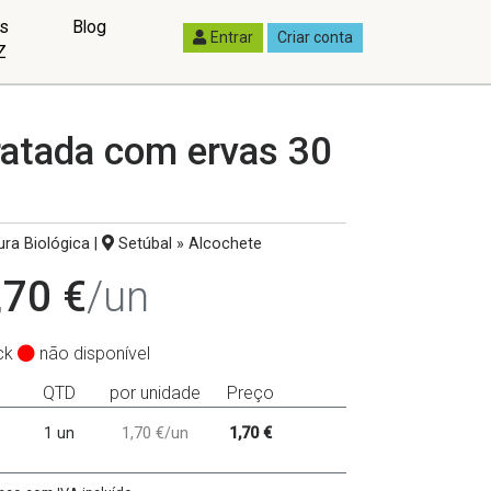
as
Blog
Entrar
Criar conta
Z
ratada com ervas 30
ura Biológica
|
Setúbal » Alcochete
,70 €
/un
ck
não disponível
QTD
por unidade
Preço
1 un
1,70 €/un
1,70 €