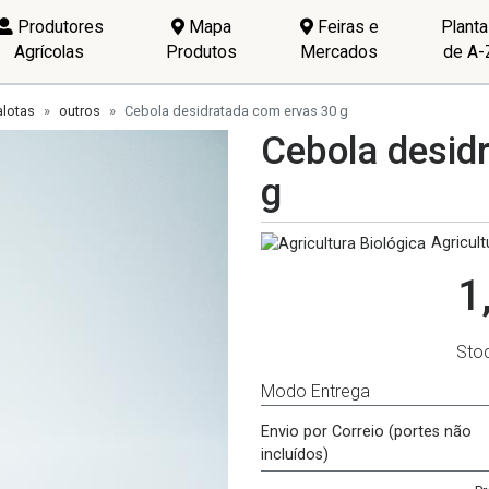
Produtores
Mapa
Feiras e
Plant
Agrícolas
Produtos
Mercados
de A-
alotas
outros
Cebola desidratada com ervas 30 g
Cebola desid
g
Agricult
1
Sto
Modo Entrega
Envio por Correio (portes não
incluídos)