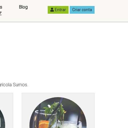
as
Blog
Entrar
Criar conta
Z
rícola Sumos.