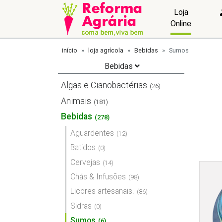
Loja
Online
início
loja agrícola
Bebidas
Sumos
Bebidas
Algas e Cianobactérias
(26)
Animais
(181)
Bebidas
(278)
Aguardentes
(12)
Batidos
(0)
Cervejas
(14)
Chás & Infusões
(98)
Licores artesanais.
(86)
Sidras
(0)
Sumos
(6)