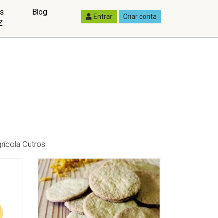
as
Blog
Entrar
Criar conta
Z
rícola Outros.