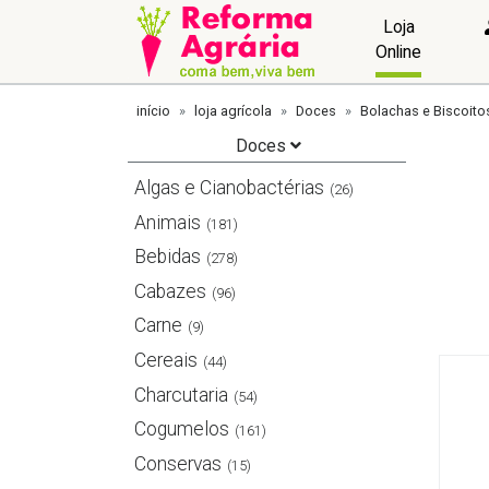
Loja
Online
início
loja agrícola
Doces
Bolachas e Biscoito
Doces
Algas e Cianobactérias
(26)
Animais
(181)
Bebidas
(278)
Cabazes
(96)
Carne
(9)
Cereais
(44)
Charcutaria
(54)
Cogumelos
(161)
Conservas
(15)