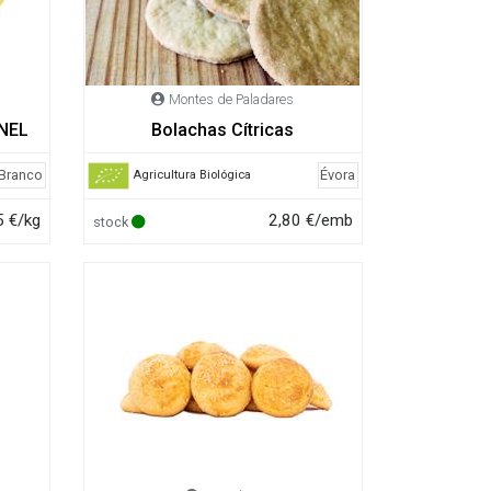
Montes de Paladares
ANEL
Bolachas Cítricas
 Branco
Évora
Agricultura Biológica
5 €/kg
2,80 €/emb
stock