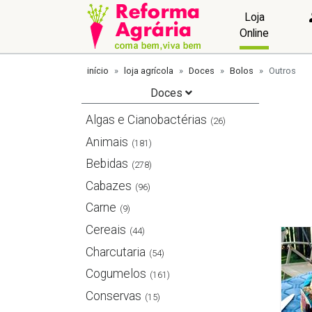
Loja
Online
início
loja agrícola
Doces
Bolos
Outros
Doces
Algas e Cianobactérias
(26)
Animais
(181)
Bebidas
(278)
Cabazes
(96)
Carne
(9)
Cereais
(44)
Charcutaria
(54)
Cogumelos
(161)
Conservas
(15)