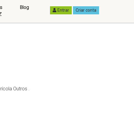
as
Blog
Entrar
Criar conta
Z
ícola Outros .